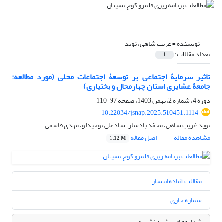
نویسنده =
غریب شاهی، نوید
تعداد مقالات:
1
تاثیر سرمایۀ اجتماعی بر توسعۀ اجتماعات محلی (مورد مطالعه:
جامعۀ عشایری استان چهارمحال و بختیاری)
دوره 4، شماره 2، بهمن 1403، صفحه
97-110
10.22034/jsnap.2025.510451.1114
نوید غریب شاهی، محمّد بادسار، شادعلی توحیدلو، مهدی قاسمی
مشاهده مقاله
اصل مقاله
1.12 M
مقالات آماده انتشار
شماره جاری
شماره‌های پیشین نشریه