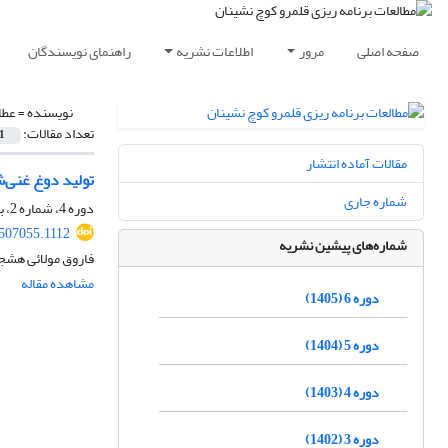
صفحه اصلی
مرور
اطلاعات نشریه
راهنمای نویسندگان
نویسنده =
عطا
تعداد مقالات:
1
مقالات آماده انتشار
تولید دوغ غنی‌شده با ویتامینD3 و ویتامینC و بررسی اثر آن بر باکتری کلستری
شماره جاری
دوره 4، شماره 2، بهمن 1403، صفحه
.507055.1112
شماره‌های پیشین نشریه
فاروق مولائی هشجی
مشاهده مقاله
دوره 6 (1405)
دوره 5 (1404)
دوره 4 (1403)
دوره 3 (1402)