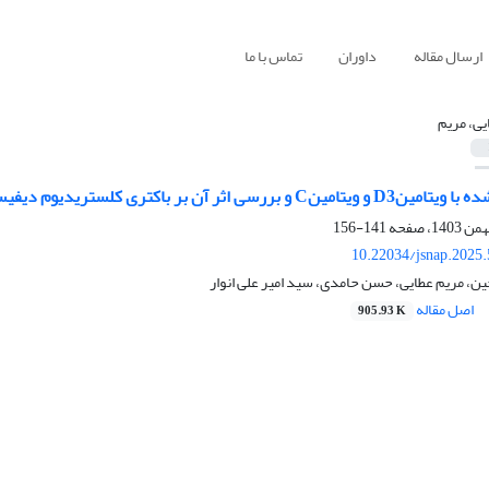
ارسال مقاله
داوران
تماس با ما
یی، مریم
دیوم دیفیسل با امکان بهره‌گیری از آن در تولید دوغ کوچ‌نشینان ایران
141-156
10.22034/jsnap.2025
ن، مریم عطایی، حسن حامدی، سید امیر علی انوار
اصل مقاله
905.93 K