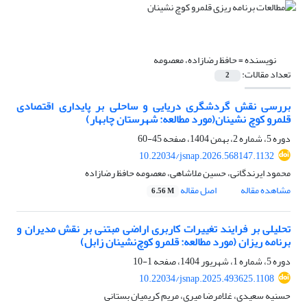
نویسنده =
حافظ رضازاده، معصومه
تعداد مقالات:
2
بررسی نقش گردشگری دریایی و ساحلی بر پایداری اقتصادی
قلمرو کوچ ­نشینان(مورد مطالعه: شهرستان چابهار)
دوره 5، شماره 2، بهمن 1404، صفحه
45-60
10.22034/jsnap.2026.568147.1132
محمود ایرندگانی، حسین ملاشاهی، معصومه حافظ رضازاده
مشاهده مقاله
اصل مقاله
6.56 M
تحلیلی بر فرایند تغییرات کاربری اراضی مبتنی بر نقش مدیران و
برنامه ریزان (مورد مطالعه: قلمرو کوچ‌نشینان زابل)
دوره 5، شماره 1، شهریور 1404، صفحه
1-10
10.22034/jsnap.2025.493625.1108
حسنیه سعیدی، غلامرضا میری، مریم کریمیان بستانی