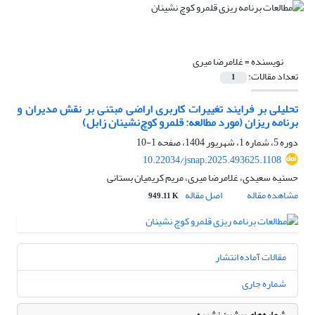
نویسنده =
غلامرضا میری
تعداد مقالات:
1
تحلیلی بر فرایند تغییرات کاربری اراضی مبتنی بر نقش مدیران و
برنامه ریزان (مورد مطالعه: قلمرو کوچ‌نشینان زابل)
دوره 5، شماره 1، شهریور 1404، صفحه
1-10
10.22034/jsnap.2025.493625.1108
حسنیه سعیدی، غلامرضا میری، مریم کریمیان بستانی
مشاهده مقاله
اصل مقاله
949.11 K
مقالات آماده انتشار
شماره جاری
شماره‌های پیشین نشریه