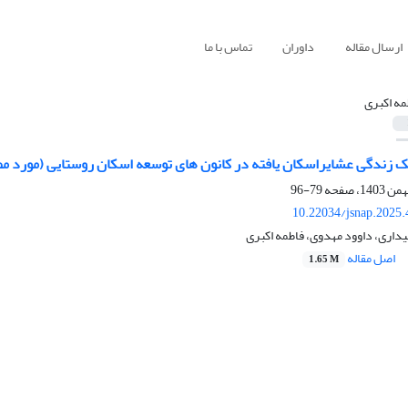
ارسال مقاله
داوران
تماس با ما
مه اکبری
ک زندگی عشایراسکان یافته در کانون های توسعه اسکان روستایی (مورد مط
79-96
10.22034/jsnap.2025
داری، داوود مهدوی، فاطمه اکبری
اصل مقاله
1.65 M