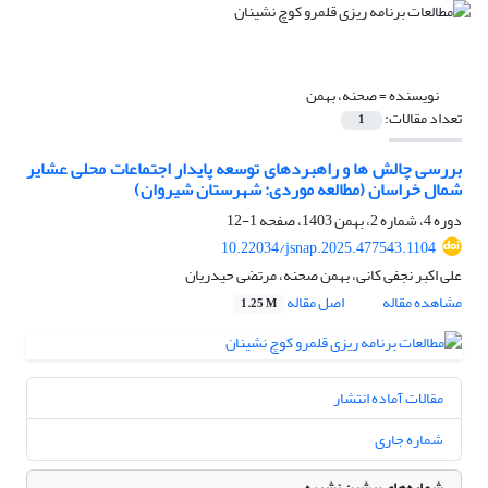
نویسنده =
صحنه، بهمن
تعداد مقالات:
1
بررسی چالش ها و راهبردهای توسعه پایدار اجتماعات محلی عشایر
شمال خراسان (مطالعه موردی: شهرستان شیروان)
دوره 4، شماره 2، بهمن 1403، صفحه
1-12
10.22034/jsnap.2025.477543.1104
علی اکبر نجفی کانی، بهمن صحنه، مرتضی حیدریان
مشاهده مقاله
اصل مقاله
1.25 M
مقالات آماده انتشار
شماره جاری
شماره‌های پیشین نشریه