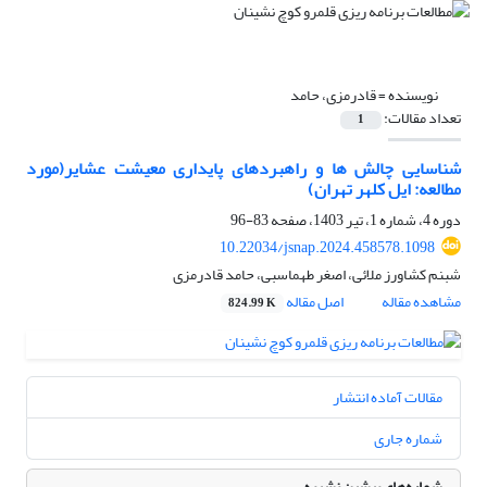
نویسنده =
قادرمزی، حامد
تعداد مقالات:
1
شناسایی چالش ها و راهبردهای پایداری معیشت عشایر(مورد
مطالعه: ایل کلهر تهران)
دوره 4، شماره 1، تیر 1403، صفحه
83-96
10.22034/jsnap.2024.458578.1098
شبنم کشاورز ملائی، اصغر طهماسبی، حامد قادرمزی
مشاهده مقاله
اصل مقاله
824.99 K
مقالات آماده انتشار
شماره جاری
شماره‌های پیشین نشریه