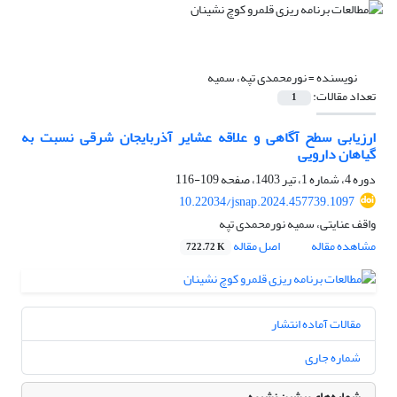
نویسنده =
نورمحمدی تپه، سمیه
تعداد مقالات:
1
ارزیابی سطح آگاهی و علاقه عشایر آذربایجان شرقی نسبت به
گیاهان دارویی
دوره 4، شماره 1، تیر 1403، صفحه
109-116
10.22034/jsnap.2024.457739.1097
واقف عنایتی، سمیه نورمحمدی تپه
مشاهده مقاله
اصل مقاله
722.72 K
مقالات آماده انتشار
شماره جاری
شماره‌های پیشین نشریه