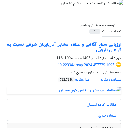
نویسنده =
عنایتی، واقف
تعداد مقالات:
1
ارزیابی سطح آگاهی و علاقه عشایر آذربایجان شرقی نسبت به
گیاهان دارویی
دوره 4، شماره 1، تیر 1403، صفحه
109-116
10.22034/jsnap.2024.457739.1097
واقف عنایتی، سمیه نورمحمدی تپه
مشاهده مقاله
اصل مقاله
722.72 K
مقالات آماده انتشار
شماره جاری
شماره‌های پیشین نشریه