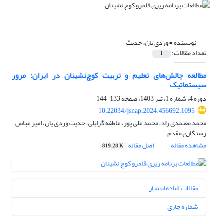
نویسنده =
وردی یان، حدیث
تعداد مقالات:
1
مطالعه چالش‌های تعلیم و تربیت کوچ‌نشینان در ایران: مرور
سیستماتیک
دوره 4، شماره 1، تیر 1403، صفحه
133-144
10.22034/jsnap.2024.456692.1095
محمد معتمدی راد، محمد علی پور، عاطفه گرایلی، حدیث وردی یان، امیر عباس
رستگاری مقدم
مشاهده مقاله
اصل مقاله
819.28 K
مقالات آماده انتشار
شماره جاری