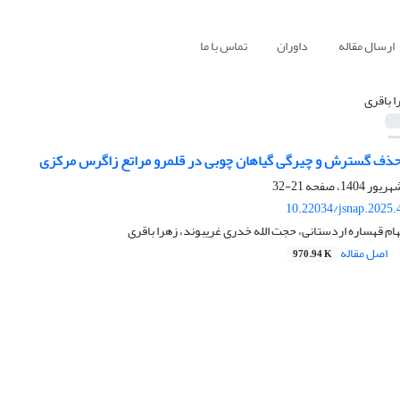
ارسال مقاله
داوران
تماس با ما
ا باقری
حذف گسترش و چیرگی گیاهان چوبی در قلمرو مراتع زاگرس مرکزی
21-32
10.22034/jsnap.2025.
ام قهساره اردستانی، حجت الله خدری غریبوند، زهرا باقری
اصل مقاله
970.94 K