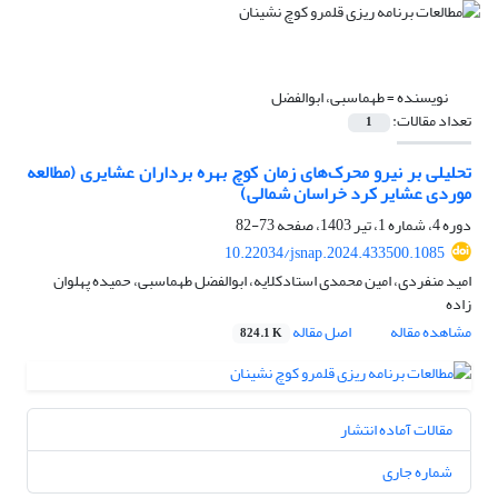
نویسنده =
طهماسبی، ابوالفضل
تعداد مقالات:
1
تحلیلی بر نیرو محرک‌های زمان کوچ بهره برداران عشایری (مطالعه
موردی عشایر کرد خراسان شمالی)
دوره 4، شماره 1، تیر 1403، صفحه
73-82
10.22034/jsnap.2024.433500.1085
امید منفردی، امین محمدی استادکلایه، ابوالفضل طهماسبی، حمیده پهلوان
زاده
مشاهده مقاله
اصل مقاله
824.1 K
مقالات آماده انتشار
شماره جاری