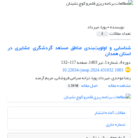
نویسنده =
پویا، مهرداد
تعداد مقالات:
1
شناسایی و اولویت‌بندی مناطق مستعد گردشگری عشایری در
استان همدان
دوره 4، شماره 1، تیر 1403، صفحه
117-132
10.22034/jsnap.2024.431032.1083
رضا موحدی، مهرداد پویا، ترانه صرامی فروشانی، مریم آرمند
مشاهده مقاله
اصل مقاله
1.59 M
مقالات آماده انتشار
شماره جاری
شماره‌های پیشین نشریه