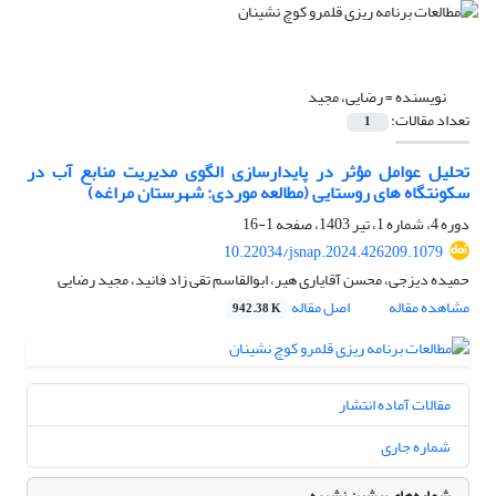
نویسنده =
رضایی، مجید
تعداد مقالات:
1
تحلیل عوامل مؤثر در پایدارسازی الگوی مدیریت منابع آب در
سکونتگاه های روستایی (مطالعه موردی: شهرستان مراغه)
دوره 4، شماره 1، تیر 1403، صفحه
1-16
10.22034/jsnap.2024.426209.1079
حمیده دیزجی، محسن آقایاری هیر، ابوالقاسم تقی زاد فانید، مجید رضایی
مشاهده مقاله
اصل مقاله
942.38 K
مقالات آماده انتشار
شماره جاری
شماره‌های پیشین نشریه