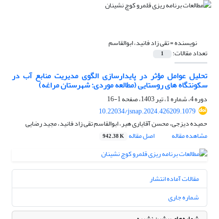
نویسنده =
تقی زاد فانید، ابوالقاسم
تعداد مقالات:
1
تحلیل عوامل مؤثر در پایدارسازی الگوی مدیریت منابع آب در
سکونتگاه های روستایی (مطالعه موردی: شهرستان مراغه)
دوره 4، شماره 1، تیر 1403، صفحه
1-16
10.22034/jsnap.2024.426209.1079
حمیده دیزجی، محسن آقایاری هیر، ابوالقاسم تقی زاد فانید، مجید رضایی
مشاهده مقاله
اصل مقاله
942.38 K
مقالات آماده انتشار
شماره جاری
شماره‌های پیشین نشریه