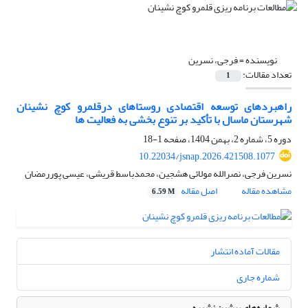
نویسنده =
فرجی، نسرین
تعداد مقالات:
1
راهبردهای توسعه اقتصادی روستاهای درقلمرو کوچ نشینان
شهرستان ماسال با تأکید بر تنوع بخشی به فعالیت ها
دوره 5، شماره 2، بهمن 1404، صفحه
1-18
10.22034/jsnap.2026.421508.1077
نسرین فرجی، نصرالله مولائی هشجین، محمدباسط قریشی، عیسی پوررمضان
مشاهده مقاله
اصل مقاله
6.59 M
مقالات آماده انتشار
شماره جاری
شماره‌های پیشین نشریه