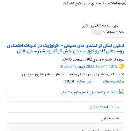
نویسنده =
کلانتری، اکبر
تعداد مقالات:
1
تحلیل نقش توانمندی های محیطی - اکولوژیک در تحولات اقتصادی
روستاهای قلمرو کوچ نشینان بخش کرگانرود شهرستان تالش
دوره 3، شماره 2، دی 1402، صفحه
45-60
10.22034/jsnap.2023.420044.1075
اکبر کلانتری، شهرام امیرانتخابی، رفعت شهماری، علیرضا پورشیخیان
مشاهده مقاله
اصل مقاله
5.92 M
مقالات آماده انتشار
شماره جاری
شماره‌های پیشین نشریه