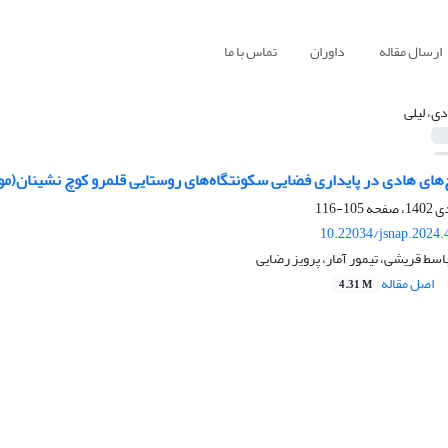
ارسال مقاله
داوران
تماس با ما
دی، لیلی
های هادی در پایداری فضایی سکونتگاه‌های روستایی قلمرو کوچ نشینان(مور
105-116
10.22034/jsnap.2024.
اسط قریشی، تیمور آمار، پرویز رضایی
اصل مقاله
4.31 M