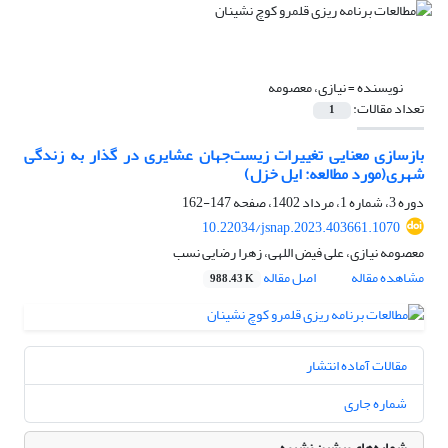
نویسنده =
نیازی، معصومه
تعداد مقالات:
1
بازسازی معنایی تغییرات زیست‌جهان عشایری در گذار به زندگی
شهری(مورد مطالعه‌: ایل خزل)
دوره 3، شماره 1، مرداد 1402، صفحه
147-162
10.22034/jsnap.2023.403661.1070
معصومه نیازی، علی فیض اللهی، زهرا رضایی نسب
مشاهده مقاله
اصل مقاله
988.43 K
مقالات آماده انتشار
شماره جاری
شماره‌های پیشین نشریه