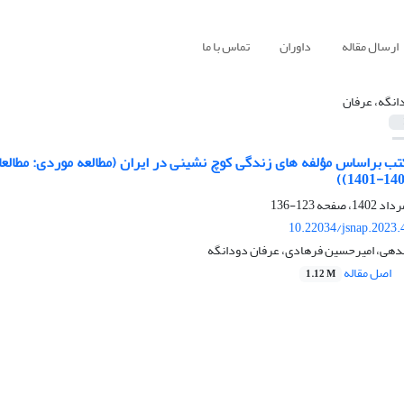
ارسال مقاله
داوران
تماس با ما
انگه، عرفان
تب براساس مؤلفه های زندگی کوچ نشینی در ایران (مطالعه موردی: مطالعا
123-136
10.22034/jsnap.2023.
ندهی، امیرحسین فرهادی، عرفان دودانگه
اصل مقاله
1.12 M