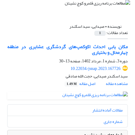
نویسنده =
صیدایی، سید اسکندر
تعداد مقالات:
1
مکان یابی احداث اکوکمپ‌های گردشگری عشایری در منطقه
چهارمحال و بختیاری
دوره 3، شماره 1، مرداد 1402، صفحه
13-30
10.22034/jsnap.2023.167726
سید اسکندر صیدایی، حجت الله صادقی
مشاهده مقاله
اصل مقاله
1.49 M
مقالات آماده انتشار
شماره جاری
شماره‌های پیشین نشریه