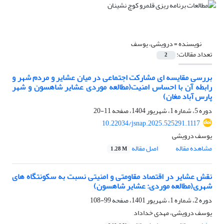
نویسنده =
درویشی، یوسف
تعداد مقالات:
2
بررسی مقایسه ای مشارکت اجتماعی در میان عشایر و مردم شهر و
رابطه آن با احساس امنیت(مطالعه موردی عشایر شاهسون و شهر
پارس آباد مغان)
دوره 5، شماره 1، شهریور 1404، صفحه
11-20
10.22034/jsnap.2025.525291.1117
یوسف درویشی
مشاهده مقاله
اصل مقاله
1.28 M
نقش عشایر در اقتصاد مقاومتی و امنیتی نسبت به سکونتگاه های
شهری(مطالعه موردی: عشایر شاهسون)
دوره 2، شماره 1، شهریور 1401، صفحه
99-108
یوسف درویشی، مهدی خداداد