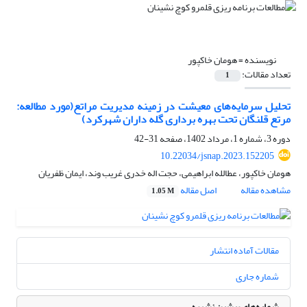
نویسنده =
هومان خاکپور
تعداد مقالات:
1
تحلیل سرمایه‌های معیشت در زمینه مدیریت مراتع(مورد مطالعه:
مرتع قلنگان تحت بهره برداری گله داران شهرکرد)
دوره 3، شماره 1، مرداد 1402، صفحه
31-42
10.22034/jsnap.2023.152205
هومان خاکپور، عطالله ابراهیمی، حجت اله خدری غریب وند، ایمان ظفریان
مشاهده مقاله
اصل مقاله
1.05 M
مقالات آماده انتشار
شماره جاری
شماره‌های پیشین نشریه