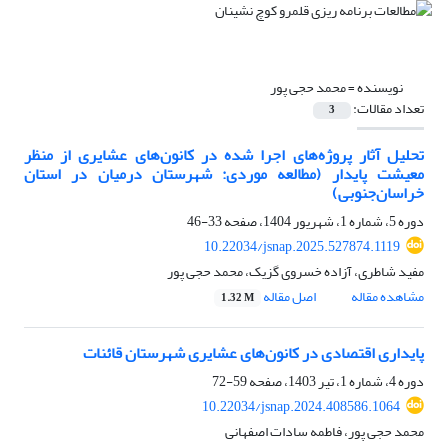
نویسنده =
محمد حجی پور
تعداد مقالات:
3
تحلیل آثار پروژه‌های اجرا شده در کانون‌های عشایری از منظر
معیشت پایدار (مطالعه موردی: شهرستان درمیان در استان
خراسان‌جنوبی)
دوره 5، شماره 1، شهریور 1404، صفحه
33-46
10.22034/jsnap.2025.527874.1119
مفید شاطری، آزاده خسروی گزیک، محمد حجی پور
مشاهده مقاله
اصل مقاله
1.32 M
پایداری اقتصادی در کانون‌های عشایری شهرستان قائنات
دوره 4، شماره 1، تیر 1403، صفحه
59-72
10.22034/jsnap.2024.408586.1064
محمد حجی پور، فاطمه سادات اصفهانی