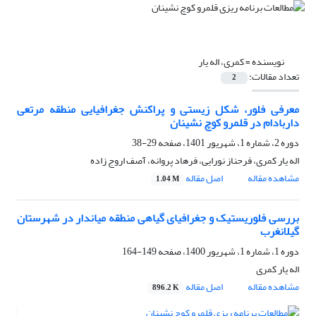
نویسنده =
کمری، اله یار
تعداد مقالات:
2
معرفی فلور، شکل زیستی و پراکنش جغرافیایی منطقه مرتعی
داربادام در قلمرو کوچ نشینان
دوره 2، شماره 1، شهریور 1401، صفحه
29-38
اله یار کمری، فرحناز نورایی، فرهاد پروانه، آصف اروج زاده
مشاهده مقاله
اصل مقاله
1.04 M
بررسی فلوریستیک و جغرافیای گیاهی منطقه میاندار در شهرستان
گیلانغرب
دوره 1، شماره 1، شهریور 1400، صفحه
149-164
اله یار کمری
مشاهده مقاله
اصل مقاله
896.2 K